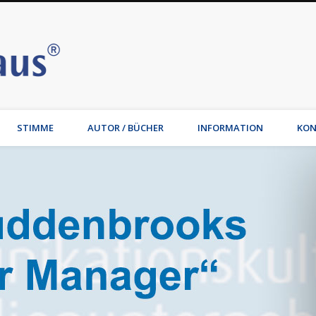
Stimmhaus | Hamburg – Joche
t, Wirtschaftsmediation, Familienmediation, Familienunternehmen: Jochen Waib
STIMME
AUTOR / BÜCHER
INFORMATION
KON