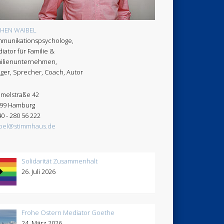
CHEN WAIBEL
munikationspsychologe,
iator für Familie &
ilienunternehmen,
ger, Sprecher, Coach, Autor
melstraße 42
99 Hamburg
40 - 280 56 222
bel@stimmhaus.de
Solidarität Zusammenhalt
26. Juli 2026
Frohe Ostern Mediator Goethe
24. März 2026