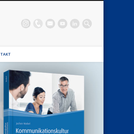
n Waibel
el, Stimmhaus Coach, Wirtschaftsmediator
TAKT