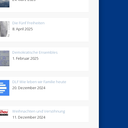
Die Fünf Freiheiten
8. April 2025
Demokratische Ensembles
1. Februar 2025
DLF Wie leben wir Familie heute
20. Dezember 2024
Weihnachten und Versöhnung
11. Dezember 2024