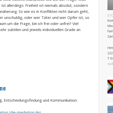
 ist allerdings: Freiheit ist niemals absolut, sondern
nnäherung. So wie es in Konflikten nicht darum geht,
JO
er unschuldig, oder wer Täter und wer Opfer ist, so
Kom
um um die Frage, bin ich frei oder unfrei? Viel
Med
sehr subtilen und jeweils individuellen Grade an
Fam
Sän
Him
222
T 0
wai
mne
ung, Entscheidungsfindung und Kommunikation:
tion (die-mediation.de)