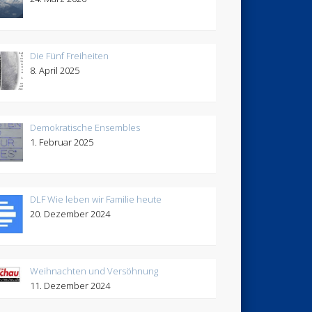
Die Fünf Freiheiten
8. April 2025
Demokratische Ensembles
1. Februar 2025
DLF Wie leben wir Familie heute
20. Dezember 2024
Weihnachten und Versöhnung
11. Dezember 2024