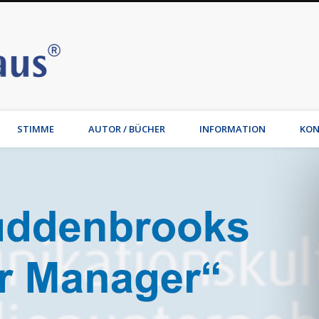
Stimmhaus | Hamburg – Joche
t, Wirtschaftsmediation, Familienmediation, Familienunternehmen: Jochen Waib
STIMME
AUTOR / BÜCHER
INFORMATION
KON