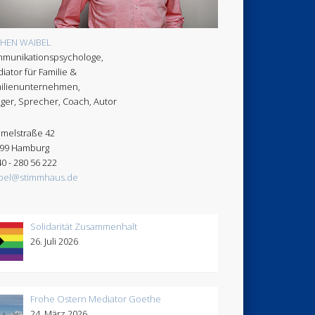
CHEN WAIBEL
munikationspsychologe,
iator für Familie &
ilienunternehmen,
ger, Sprecher, Coach, Autor
melstraße 42
99 Hamburg
40 - 280 56 222
bel@stimmhaus.de
Solidarität Zusammenhalt
26. Juli 2026
Frohe Ostern Mediator Goethe
24. März 2026