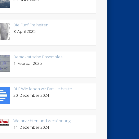
Die Fünf Freiheiten
8. April 2025
Demokratische Ensembles
1. Februar 2025
DLF Wie leben wir Familie heute
20. Dezember 2024
Weihnachten und Versöhnung
11. Dezember 2024