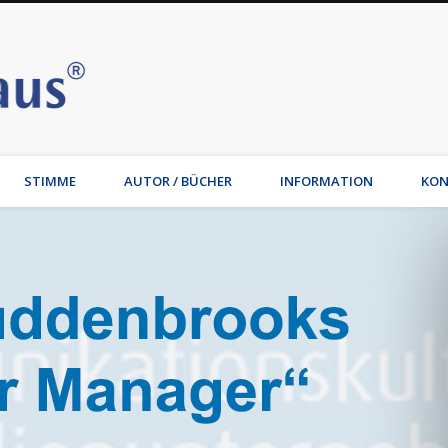
Stimmhaus | Hamburg – Joche
t, Wirtschaftsmediation, Familienmediation, Familienunternehmen: Jochen Waib
STIMME
AUTOR / BÜCHER
INFORMATION
KON