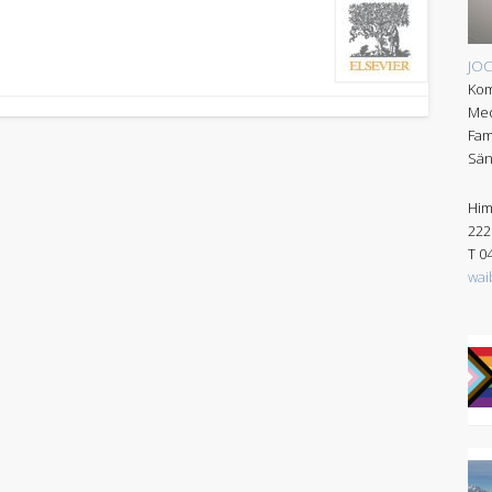
JO
Kom
Med
Fam
Sän
Him
222
T 0
wai