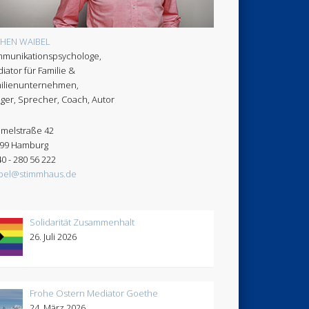
CHEN WAIBEL
munikationspsychologe,
iator für Familie &
ilienunternehmen,
ger, Sprecher, Coach, Autor
melstraße 42
99 Hamburg
40 - 280 56 222
bel@stimmhaus.de
Solidarität Zusammenhalt
26. Juli 2026
Frohe Ostern Mediator Goethe
24. März 2026