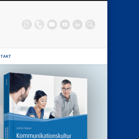
n Waibel
el, Stimmhaus Coach, Wirtschaftsmediator
TAKT