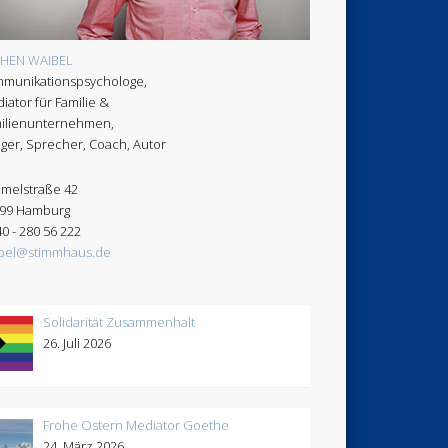
CHEN WAIBEL
munikationspsychologe,
iator für Familie &
ilienunternehmen,
ger, Sprecher, Coach, Autor
melstraße 42
99 Hamburg
40 - 280 56 222
bel@stimmhaus.de
Solidarität Zusammenhalt
26. Juli 2026
Frohe Ostern Mediator Goethe
24. März 2026