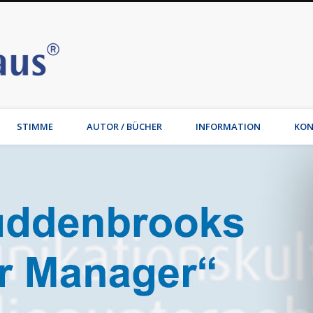
Stimmhaus | Hamburg – Joche
t, Wirtschaftsmediation, Familienmediation, Familienunternehmen: Jochen Waib
STIMME
AUTOR / BÜCHER
INFORMATION
KON