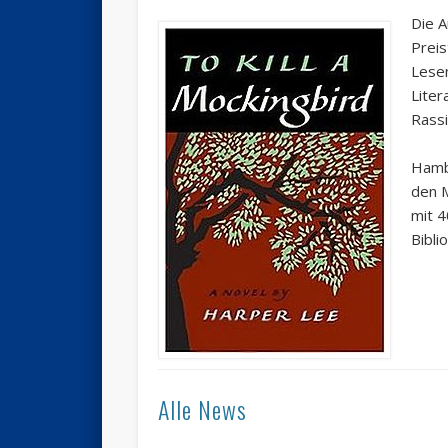
Die A
Preis
Lesen
Liter
Rassi
Hambu
den M
mit 4
Bibli
Alle News