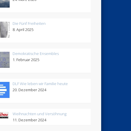
Die Fünf Freiheiten
8. April 2025
Demokratische Ensembles
1. Februar 2025
DLF Wie leben wir Familie heute
20. Dezember 2024
Weihnachten und Versöhnung
11. Dezember 2024