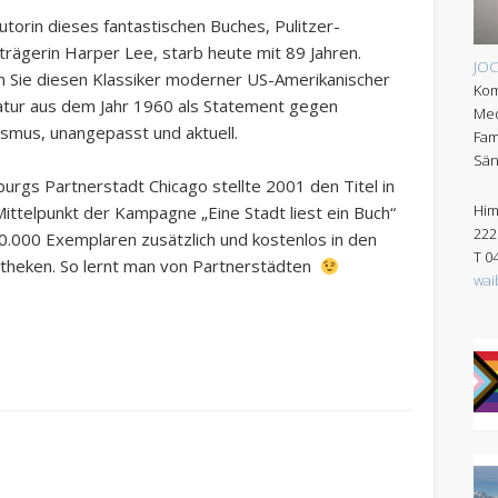
utorin dieses fantastischen Buches, Pulitzer-
trägerin Harper Lee, starb heute mit 89 Jahren.
JO
 Sie diesen Klassiker moderner US-Amerikanischer
Kom
atur aus dem Jahr 1960 als Statement gegen
Med
smus, unangepasst und aktuell.
Fam
Sän
rgs Partnerstadt Chicago stellte 2001 den Titel in
Him
ittelpunkt der Kampagne „Eine Stadt liest ein Buch“
222
0.000 Exemplaren zusätzlich und kostenlos in den
T 0
otheken. So lernt man von Partnerstädten
wai