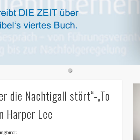
 die Nachtigall stört“-„To
on Harper Lee
ingbir
d“: