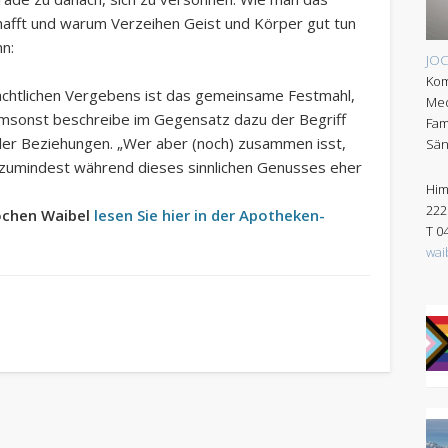
hafft und warum Verzeihen Geist und Körper gut tun
nn:
JO
Kom
nachtlichen Vergebens ist das gemeinsame Festmahl,
Med
 umsonst beschreibe im Gegensatz dazu der Begriff
Fam
ler Beziehungen. „Wer aber (noch) zusammen isst,
Sän
et zumindest während dieses sinnlichen Genusses eher
Him
222
Jochen Waibel
lesen Sie hier in der Apotheken-
T 0
wai