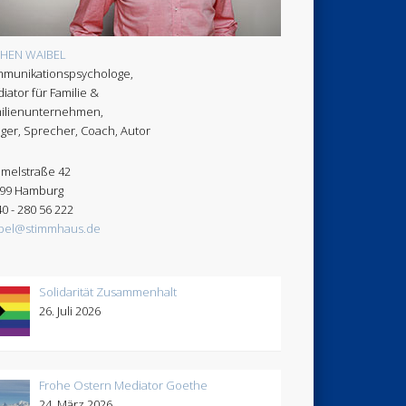
CHEN WAIBEL
munikationspsychologe,
iator für Familie &
ilienunternehmen,
ger, Sprecher, Coach, Autor
melstraße 42
99 Hamburg
40 - 280 56 222
bel@stimmhaus.de
Solidarität Zusammenhalt
26. Juli 2026
Frohe Ostern Mediator Goethe
24. März 2026