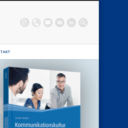
n Waibel
el, Stimmhaus Coach, Wirtschaftsmediator
TAKT