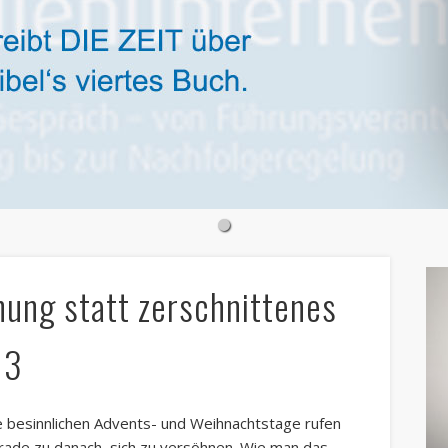
ung statt zerschnittenes
13
e besinnlichen Advents- und Weihnachtstage rufen
rade zu danach, sich zu versöhnen. Wie man das