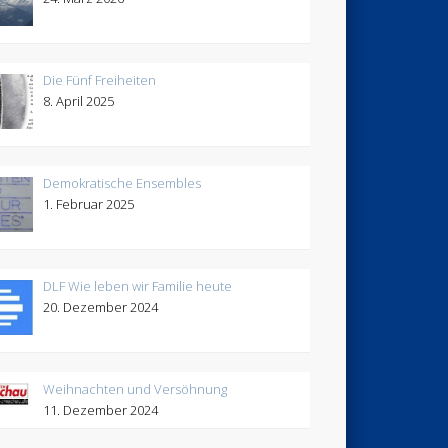
Die Fünf Freiheiten
8. April 2025
Demokratische Ensembles
1. Februar 2025
DLF Wie leben wir Familie heute
20. Dezember 2024
Weihnachten und Versöhnung
11. Dezember 2024