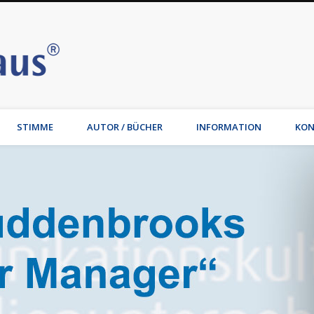
Stimmhaus | Hamburg – Joche
t, Wirtschaftsmediation, Familienmediation, Familienunternehmen: Jochen Waib
STIMME
AUTOR / BÜCHER
INFORMATION
KON