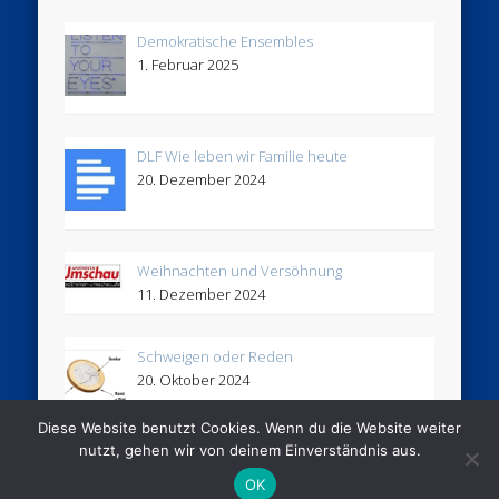
Demokratische Ensembles
1. Februar 2025
DLF Wie leben wir Familie heute
20. Dezember 2024
Weihnachten und Versöhnung
11. Dezember 2024
Schweigen oder Reden
20. Oktober 2024
Diese Website benutzt Cookies. Wenn du die Website weiter
nutzt, gehen wir von deinem Einverständnis aus.
© 2005 - 2026 Stimmhaus
OK
Powered by
Pinboard Theme
by
One Designs