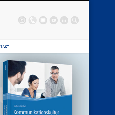
n Waibel
el, Stimmhaus Coach, Wirtschaftsmediator
TAKT