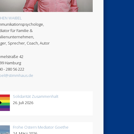
CHEN WAIBEL
munikationspsychologe,
iator für Familie &
ilienunternehmen,
ger, Sprecher, Coach, Autor
melstraße 42
99 Hamburg
40 - 280 56 222
bel@stimmhaus.de
Solidarität Zusammenhalt
26. Juli 2026
Frohe Ostern Mediator Goethe
24. März 2026