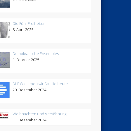
Die Fünf Freiheiten
8. April 2025
Demokratische Ensembles
1. Februar 2025
DLF Wie leben wir Familie heute
20. Dezember 2024
Weihnachten und Versöhnung
11. Dezember 2024