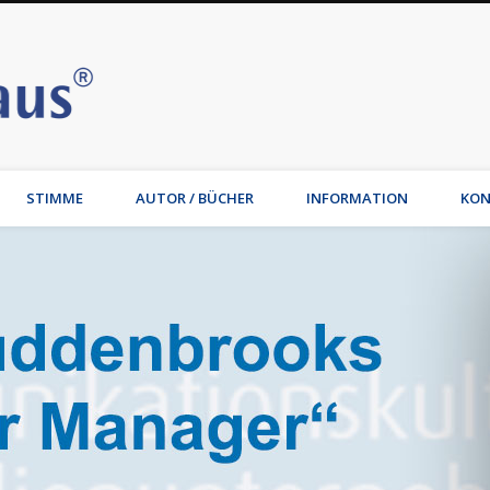
Stimmhaus | Hamburg – Joche
t, Wirtschaftsmediation, Familienmediation, Familienunternehmen: Jochen Waib
STIMME
AUTOR / BÜCHER
INFORMATION
KON