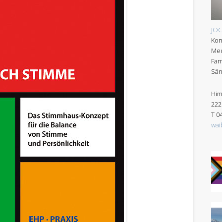
JO
Kom
Med
Fam
Sän
Him
222
T 0
wai