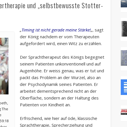
tertherapie und „selbstbewusste Stotter-
„
Timing ist nicht gerade meine Stärke!
„
, sagt
der König nachdem er vom Therapeuten
aufgefordert wird, einen Witz zu erzählen.
Der Sprachtherapeut des Königs begegnet
seinem Patienten unkonventionell und auf
Augenhöhe. Er weiss genau, was er tut und
packt das Problem an der Wurzel, also an
der Psychodynamik seines Patienten. Er
arbeitet dementsprechend nicht an der
Oberfläche, sondern an der Haltung des
beth,
Patienten von Kindheit an.
g The
e
Erfrischend, wie hier auf öde, klassische
59:18
Sprachtherapie, Sprecherziehung und
heber