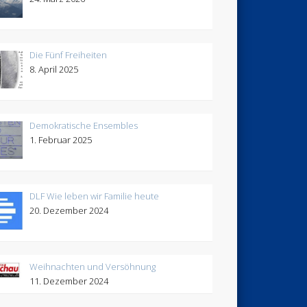
Die Fünf Freiheiten
8. April 2025
Demokratische Ensembles
1. Februar 2025
DLF Wie leben wir Familie heute
20. Dezember 2024
Weihnachten und Versöhnung
11. Dezember 2024