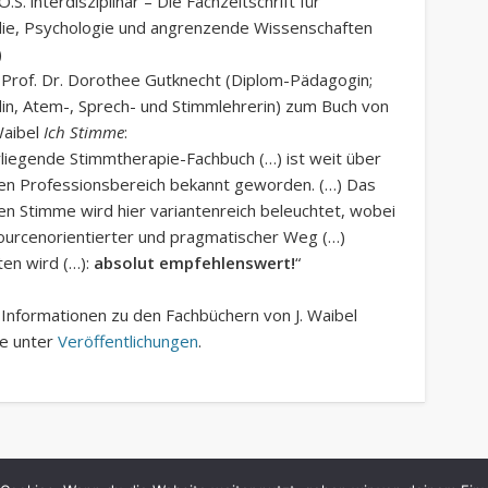
O.S. interdisziplinär – Die Fachzeitschrift für
ie, Psychologie und angrenzende Wissenschaften
)
 Prof. Dr. Dorothee Gutknecht (Diplom-Pädagogin;
n, Atem-, Sprech- und Stimmlehrerin) zum Buch von
Waibel
Ich Stimme
:
liegende Stimmtherapie-Fachbuch (…) ist weit über
en Professionsbereich bekannt geworden. (…) Das
 Stimme wird hier variantenreich beleuchtet, wobei
ourcenorientierter und pragmatischer Weg (…)
ten wird (…):
absolut empfehlenswert!
“
Informationen zu den Fachbüchern von J. Waibel
ie unter
Veröffentlichungen
.