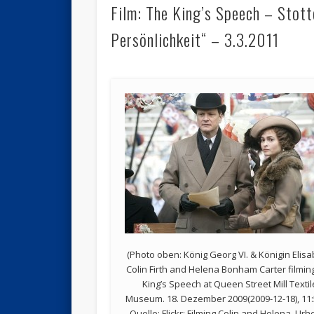
Film: The King’s Speech – Stot
Persönlichkeit“ – 3.3.2011
(Photo oben: König Georg VI. & Königin Elisa
Colin Firth and Helena Bonham Carter filmin
King’s Speech at Queen Street Mill Textil
Museum. 18. Dezember 2009(2009-12-18), 11:
Quelle: Flickr: Filming Colin and Helena, Ur