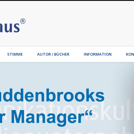
Stimmhaus | Hamburg – Joche
t, Wirtschaftsmediation, Familienmediation, Familienunternehmen: Jochen Waib
STIMME
AUTOR / BÜCHER
INFORMATION
KON