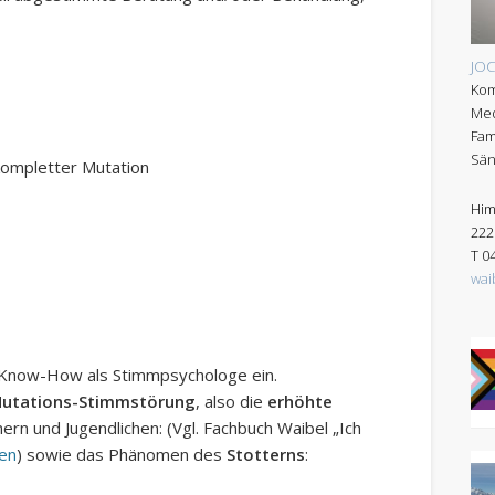
JO
Kom
Med
Fam
Sän
kompletter Mutation
Him
222
T 0
wai
-Know-How als Stimmpsychologe ein.
utations-Stimmstörung
, also die
erhöhte
rn und Jugendlichen: (Vgl. Fachbuch Waibel „Ich
en
) sowie das Phänomen des
Stotterns
: