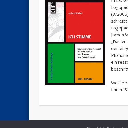
In L.O.G.
Logopäd
(3/2005
schreibt
Logopädi
Jochen 
„Das vor
den eng
Phänomen
ein ress
beschrit
Weitere 
finden S