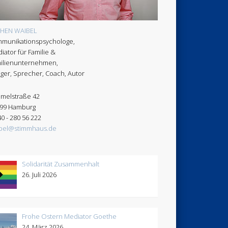
CHEN WAIBEL
munikationspsychologe,
iator für Familie &
ilienunternehmen,
ger, Sprecher, Coach, Autor
melstraße 42
99 Hamburg
40 - 280 56 222
bel@stimmhaus.de
Solidarität Zusammenhalt
26. Juli 2026
Frohe Ostern Mediator Goethe
24. März 2026