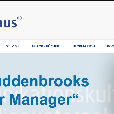
Stimmhaus | Hamburg – Joche
t, Wirtschaftsmediation, Familienmediation, Familienunternehmen: Jochen Waib
STIMME
AUTOR / BÜCHER
INFORMATION
KON