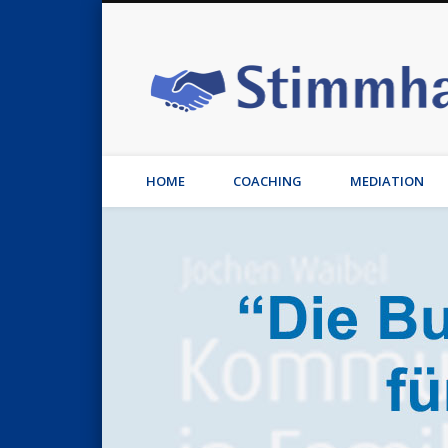
rest
Flickr
Vimeo
Vimeo
LinkedIn
Coaching, Stimmtraining, Leadership, Konfliktmanagemen
HOME
COACHING
MEDIATION