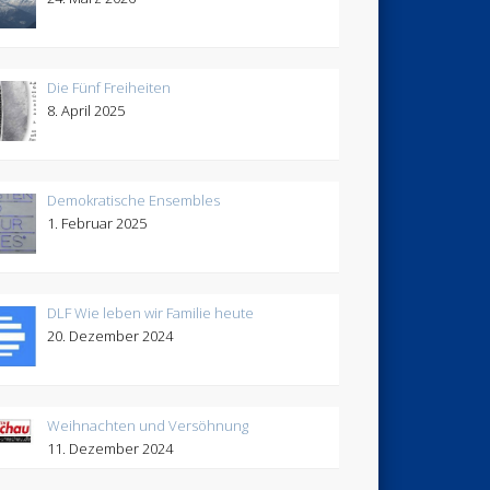
Die Fünf Freiheiten
8. April 2025
Demokratische Ensembles
1. Februar 2025
DLF Wie leben wir Familie heute
20. Dezember 2024
Weihnachten und Versöhnung
11. Dezember 2024