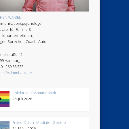
CHEN WAIBEL
munikationspsychologe,
iator für Familie &
ilienunternehmen,
ger, Sprecher, Coach, Autor
melstraße 42
99 Hamburg
40 - 280 56 222
bel@stimmhaus.de
Solidarität Zusammenhalt
26. Juli 2026
Frohe Ostern Mediator Goethe
24. März 2026