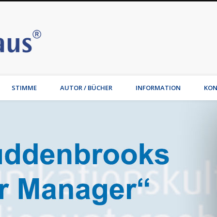
Stimmhaus | Hamburg – Joche
t, Wirtschaftsmediation, Familienmediation, Familienunternehmen: Jochen Waib
STIMME
AUTOR / BÜCHER
INFORMATION
KON