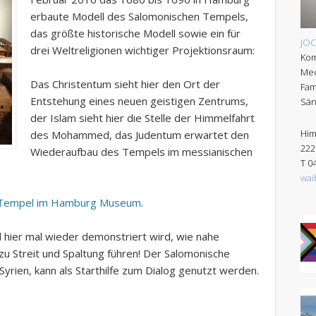
erbaute Modell des Salomonischen Tempels,
das größte historische Modell sowie ein für
JO
drei Weltreligionen wichtiger Projektionsraum:
Kom
Med
Das Christentum sieht hier den Ort der
Fam
Entstehung eines neuen geistigen Zentrums,
Sän
der Islam sieht hier die Stelle der Himmelfahrt
Him
des Mohammed, das Judentum erwartet den
222
Wiederaufbau des Tempels im messianischen
T 0
wai
 Tempel im Hamburg Museum
.
l hier mal wieder demonstriert wird, wie nahe
zu Streit und Spaltung führen! Der Salomonische
yrien, kann als Starthilfe zum Dialog genutzt werden.