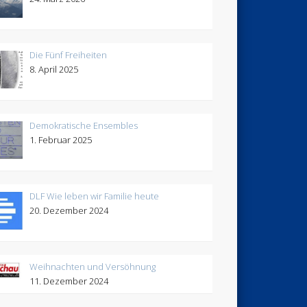
Die Fünf Freiheiten
8. April 2025
Demokratische Ensembles
1. Februar 2025
DLF Wie leben wir Familie heute
20. Dezember 2024
Weihnachten und Versöhnung
11. Dezember 2024