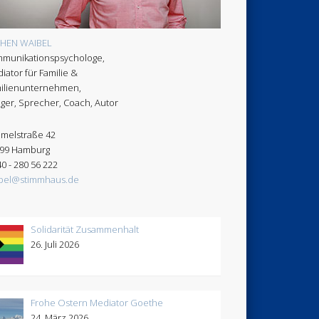
CHEN WAIBEL
munikationspsychologe,
iator für Familie &
ilienunternehmen,
ger, Sprecher, Coach, Autor
melstraße 42
99 Hamburg
40 - 280 56 222
bel@stimmhaus.de
Solidarität Zusammenhalt
26. Juli 2026
Frohe Ostern Mediator Goethe
24. März 2026