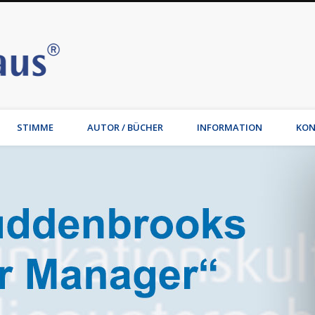
Stimmhaus | Hamburg – Joche
t, Wirtschaftsmediation, Familienmediation, Familienunternehmen: Jochen Waib
STIMME
AUTOR / BÜCHER
INFORMATION
KON