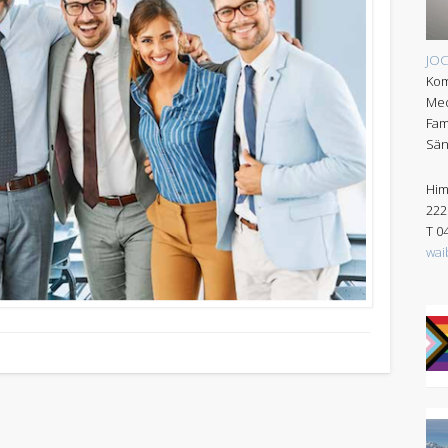
JO
Kom
Med
Fam
Sän
Him
222
T 0
wai