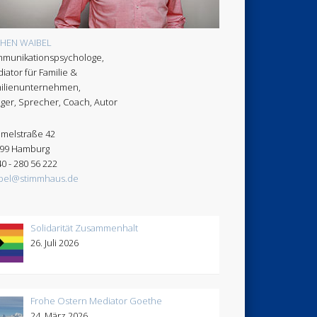
CHEN WAIBEL
munikationspsychologe,
iator für Familie &
ilienunternehmen,
ger, Sprecher, Coach, Autor
melstraße 42
99 Hamburg
40 - 280 56 222
bel@stimmhaus.de
Solidarität Zusammenhalt
26. Juli 2026
Frohe Ostern Mediator Goethe
24. März 2026