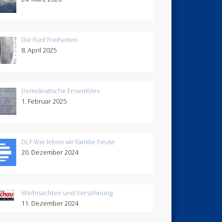
Die Fünf Freiheiten
8. April 2025
Demokratische Ensembles
1. Februar 2025
DLF Wie leben wir Familie heute
20. Dezember 2024
Weihnachten und Versöhnung
11. Dezember 2024