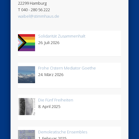
22299 Hamburg
T 040 - 280 56 222
waibel@stimmhaus.de
Solidarität Zusammenhalt
26. Juli 2026
Frohe Ostern Mediator Goethe
24. März 2026
Die Fünf Freiheiten
8. April 2025
Demokratische Ensembles
1. Februar 2025