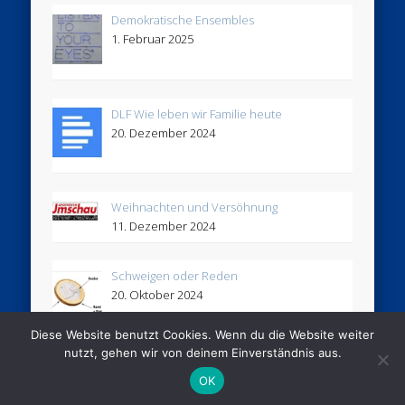
Demokratische Ensembles
1. Februar 2025
DLF Wie leben wir Familie heute
20. Dezember 2024
Weihnachten und Versöhnung
11. Dezember 2024
Schweigen oder Reden
20. Oktober 2024
Diese Website benutzt Cookies. Wenn du die Website weiter
nutzt, gehen wir von deinem Einverständnis aus.
© 2005 - 2026 Stimmhaus
OK
Powered by
Pinboard Theme
by
One Designs