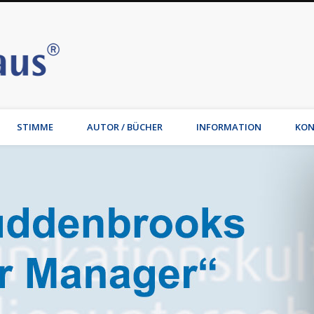
Stimmhaus | Hamburg – Joche
t, Wirtschaftsmediation, Familienmediation, Familienunternehmen: Jochen Waib
STIMME
AUTOR / BÜCHER
INFORMATION
KON