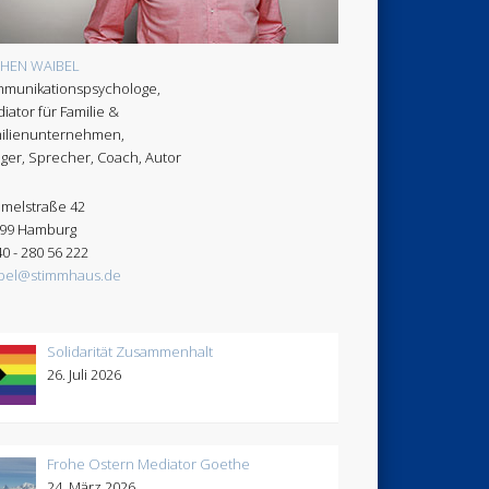
CHEN WAIBEL
munikationspsychologe,
iator für Familie &
ilienunternehmen,
ger, Sprecher, Coach, Autor
melstraße 42
99 Hamburg
40 - 280 56 222
bel@stimmhaus.de
Solidarität Zusammenhalt
26. Juli 2026
Frohe Ostern Mediator Goethe
24. März 2026