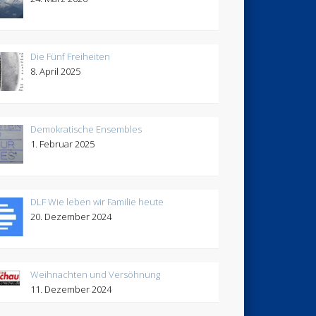
Die Fünf Freiheiten
8. April 2025
Demokratische Ensembles
1. Februar 2025
DLF Wie leben wir Familie heute
20. Dezember 2024
Weihnachten und Versöhnung
11. Dezember 2024