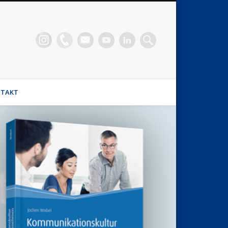
n Waibel
el, Stimmhaus Coach, Wirtschaftsmediator
TAKT