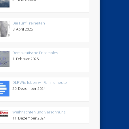
Die Fünf Freiheiten
8. April 2025
Demokratische Ensembles
1. Februar 2025
DLF Wie leben wir Familie heute
20. Dezember 2024
Weihnachten und Versöhnung
11. Dezember 2024