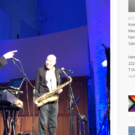
JO
Kom
Med
Fam
Sän
Him
222
T 0
wai