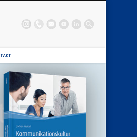
n Waibel
el, Stimmhaus Coach, Wirtschaftsmediator
TAKT