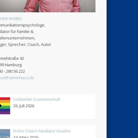
CHEN WAIBEL
munikationspsychologe,
iator für Familie &
ilienunternehmen,
ger, Sprecher, Coach, Autor
melstraße 42
99 Hamburg
40 - 280 56 222
bel@stimmhaus.de
Solidarität Zusammenhalt
26. Juli 2026
Frohe Ostern Mediator Goethe
24. März 2026