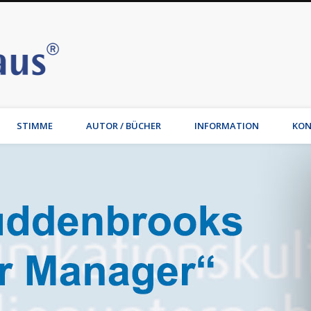
Stimmhaus | Hamburg – Joche
t, Wirtschaftsmediation, Familienmediation, Familienunternehmen: Jochen Waib
STIMME
AUTOR / BÜCHER
INFORMATION
KON