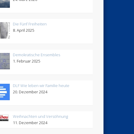
Die Fünf Freiheiten
8. April 2025
Demokratische Ensembles
1. Februar 2025
DLF Wie leben wir Familie heute
20. Dezember 2024
Weihnachten und Versöhnung
11. Dezember 2024