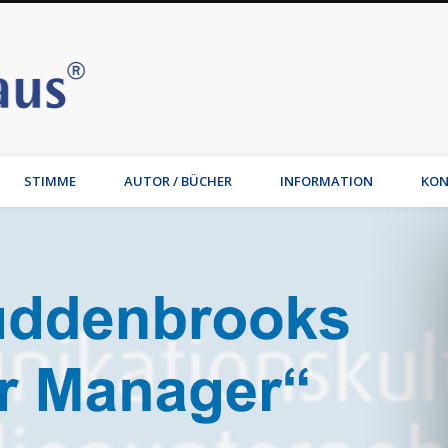
Stimmhaus | Hamburg – Joche
t, Wirtschaftsmediation, Familienmediation, Familienunternehmen: Jochen Waib
STIMME
AUTOR / BÜCHER
INFORMATION
KON