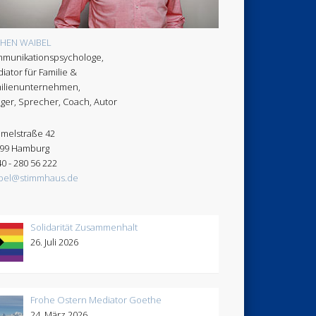
CHEN WAIBEL
munikationspsychologe,
iator für Familie &
ilienunternehmen,
ger, Sprecher, Coach, Autor
melstraße 42
99 Hamburg
40 - 280 56 222
bel@stimmhaus.de
Solidarität Zusammenhalt
26. Juli 2026
Frohe Ostern Mediator Goethe
24. März 2026