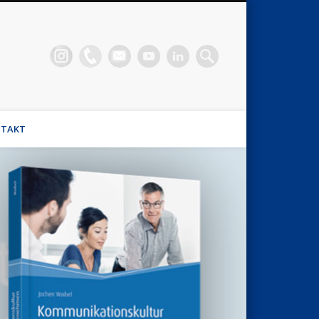
n Waibel
el, Stimmhaus Coach, Wirtschaftsmediator
TAKT