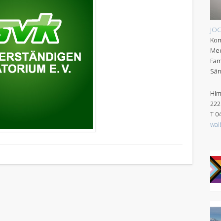
JO
Kom
Med
Fam
Sän
Him
222
T 0
wai