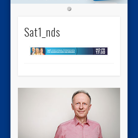
Sat1_nds