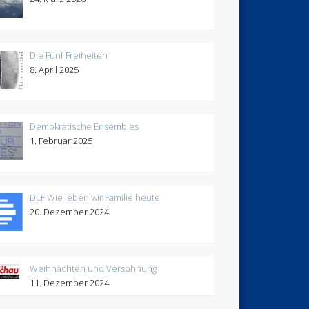
Die Fünf Freiheiten
8. April 2025
Demokratische Ensembles
1. Februar 2025
DLF Wie leben wir Familie heute
20. Dezember 2024
Weihnachten und Versöhnung
11. Dezember 2024