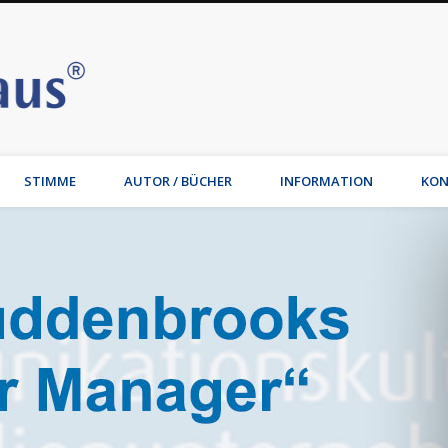
Stimmhaus | Hamburg – Joche
t, Wirtschaftsmediation, Familienmediation, Familienunternehmen: Jochen Waib
STIMME
AUTOR / BÜCHER
INFORMATION
KON