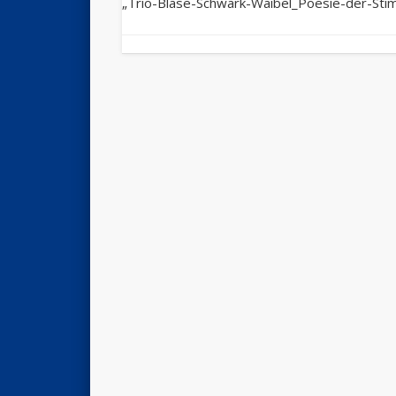
„Trio-Blase-Schwark-Waibel_Poesie-der-Sti