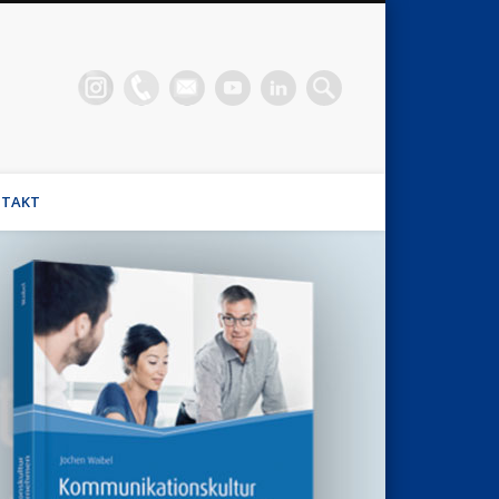
n Waibel
el, Stimmhaus Coach, Wirtschaftsmediator
TAKT