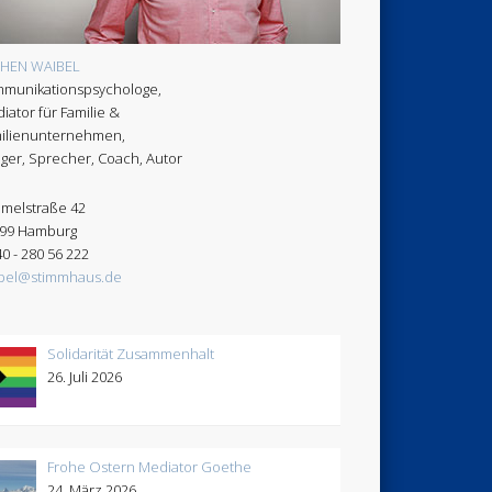
CHEN WAIBEL
munikationspsychologe,
iator für Familie &
ilienunternehmen,
ger, Sprecher, Coach, Autor
melstraße 42
99 Hamburg
40 - 280 56 222
bel@stimmhaus.de
Solidarität Zusammenhalt
26. Juli 2026
Frohe Ostern Mediator Goethe
24. März 2026