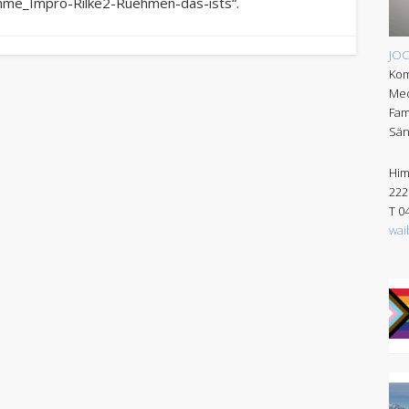
mme_Impro-Rilke2-Ruehmen-das-ists“.
JO
Kom
Med
Fam
Sän
Him
222
T 0
wai