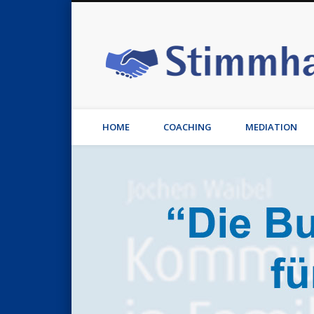
rest
Flickr
Vimeo
Vimeo
LinkedIn
Coaching, Stimmtraining, Leadership, Konfliktmanagemen
HOME
COACHING
MEDIATION