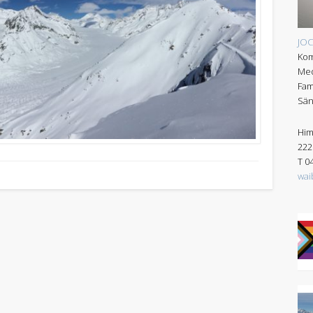
JO
Kom
Med
Fam
Sän
Him
222
T 0
wai