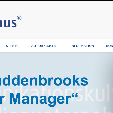
Stimmhaus | Hamburg – Joche
t, Wirtschaftsmediation, Familienmediation, Familienunternehmen: Jochen Waib
STIMME
AUTOR / BÜCHER
INFORMATION
KON