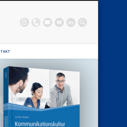
n Waibel
el, Stimmhaus Coach, Wirtschaftsmediator
TAKT