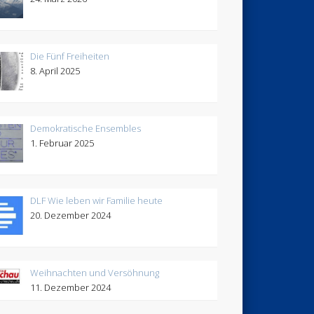
Die Fünf Freiheiten
8. April 2025
Demokratische Ensembles
1. Februar 2025
DLF Wie leben wir Familie heute
20. Dezember 2024
Weihnachten und Versöhnung
11. Dezember 2024