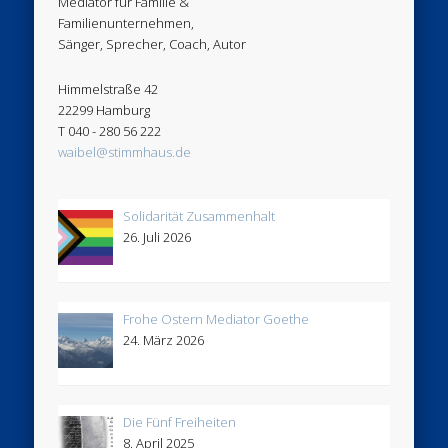
Mediator für Familie &
Familienunternehmen,
Sänger, Sprecher, Coach, Autor
Himmelstraße 42
22299 Hamburg
T 040 - 280 56 222
waibel@stimmhaus.de
Solidarität Zusammenhalt
26. Juli 2026
Frohe Ostern Mediator Goethe
24. März 2026
Die Fünf Freiheiten
8. April 2025