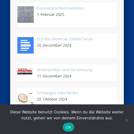
Demokratische Ensembles
1. Februar 2025
DLF Wie leben wir Familie heute
20. Dezember 2024
Weihnachten und Versöhnung
11. Dezember 2024
Schweigen oder Reden
20. Oktober 2024
Diese Website benutzt Cookies. Wenn du die Website weiter
nutzt, gehen wir von deinem Einverständnis aus.
© 2005 - 2026 Stimmhaus
OK
Powered by
Pinboard Theme
by
One Designs