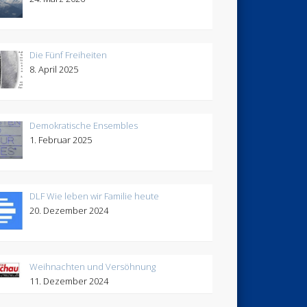
Die Fünf Freiheiten
8. April 2025
Demokratische Ensembles
1. Februar 2025
DLF Wie leben wir Familie heute
20. Dezember 2024
Weihnachten und Versöhnung
11. Dezember 2024