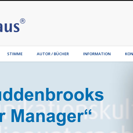
Stimmhaus | Hamburg – Joche
t, Wirtschaftsmediation, Familienmediation, Familienunternehmen: Jochen Waib
STIMME
AUTOR / BÜCHER
INFORMATION
KON