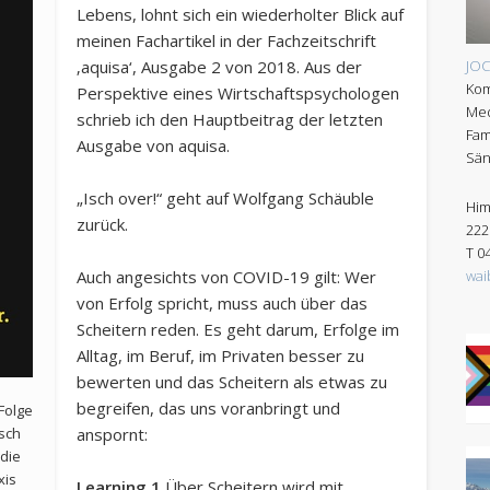
Lebens, lohnt sich ein wiederholter Blick auf
meinen Fachartikel in der Fachzeitschrift
JO
‚aquisa‘, Ausgabe 2 von 2018. Aus der
Kom
Perspektive eines Wirtschaftspsychologen
Med
schrieb ich den Hauptbeitrag der letzten
Fam
Ausgabe von aquisa.
Sän
„Isch over!“ geht auf Wolfgang Schäuble
Him
zurück.
222
T 0
wai
Auch angesichts von COVID-19 gilt: Wer
von Erfolg spricht, muss auch über das
Scheitern reden. Es geht darum, Erfolge im
Alltag, im Beruf, im Privaten besser zu
bewerten und das Scheitern als etwas zu
begreifen, das uns voranbringt und
Folge
isch
anspornt:
 die
xis
Learning 1
Über Scheitern wird mit