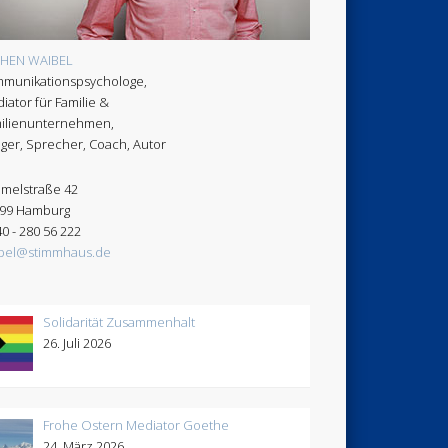
CHEN WAIBEL
munikationspsychologe,
iator für Familie &
ilienunternehmen,
ger, Sprecher, Coach, Autor
melstraße 42
99 Hamburg
40 - 280 56 222
bel@stimmhaus.de
Solidarität Zusammenhalt
26. Juli 2026
Frohe Ostern Mediator Goethe
24. März 2026