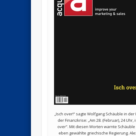
„Isch over!“ sagte Wolfgang Schäuble in der 
der Finanzkrise: „Am 28. (Februar), 24 Uhr, 
over“. Mit diesen Worten warnte Schäuble
eben gewählte griechische Regierung. Ale