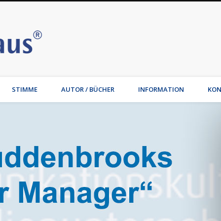
Stimmhaus | Hamburg – Joche
t, Wirtschaftsmediation, Familienmediation, Familienunternehmen: Jochen Waib
STIMME
AUTOR / BÜCHER
INFORMATION
KON