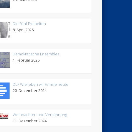
Die Fünf Freiheiten
8. April 2025
Demokratische Ensembles
1. Februar 2025
DLF Wie leben wir Familie heute
20. Dezember 2024
Weihnachten und Versöhnung
11. Dezember 2024