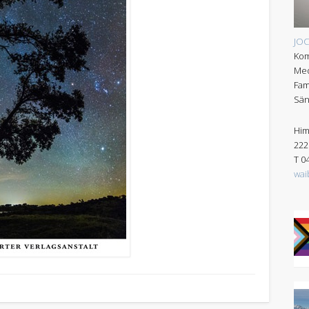
JO
Kom
Med
Fam
Sän
Him
222
T 0
wai