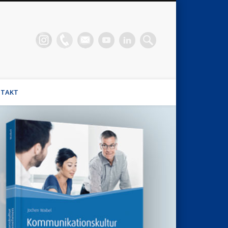
n Waibel
el, Stimmhaus Coach, Wirtschaftsmediator
TAKT