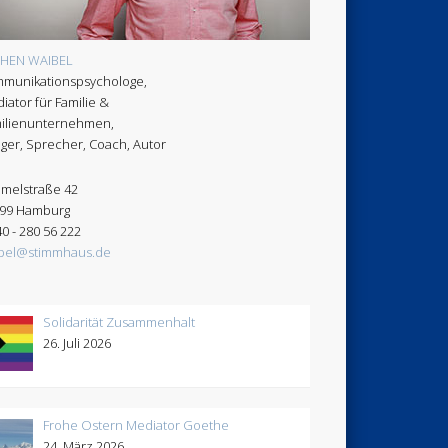
CHEN WAIBEL
munikationspsychologe,
iator für Familie &
ilienunternehmen,
ger, Sprecher, Coach, Autor
melstraße 42
99 Hamburg
40 - 280 56 222
bel@stimmhaus.de
Solidarität Zusammenhalt
26. Juli 2026
Frohe Ostern Mediator Goethe
24. März 2026