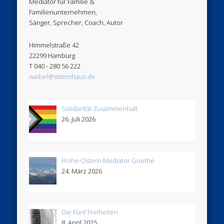
Mediator für Familie &
Familienunternehmen,
Sänger, Sprecher, Coach, Autor
Himmelstraße 42
22299 Hamburg
T 040 - 280 56 222
waibel@stimmhaus.de
Solidarität Zusammenhalt
26. Juli 2026
Frohe Ostern Mediator Goethe
24. März 2026
Die Fünf Freiheiten
8. April 2025